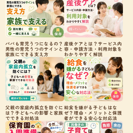
パパも育児うつになるの？
産後ケアとは？サービス内
男性の育児うつのサインと
容・申請方法・利用対象を
家族にできる支え方
わかりやすく解説
父親の家庭内孤立を防ぐに
給食を嫌がる子どもはな
は？子どもへの影響と家族
ぜ？理由・メリットと保護
でできる対処法
者ができる安心な対応法