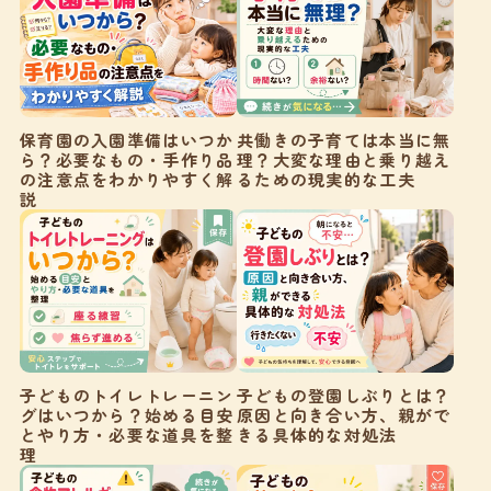
保育園の入園準備はいつか
共働きの子育ては本当に無
ら？必要なもの・手作り品
理？大変な理由と乗り越え
の注意点をわかりやすく解
るための現実的な工夫
説
子どものトイレトレーニン
子どもの登園しぶりとは？
グはいつから？始める目安
原因と向き合い方、親がで
とやり方・必要な道具を整
きる具体的な対処法
理