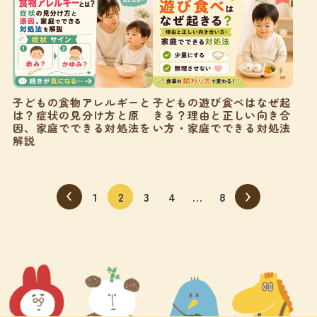
子どもの食物アレルギーと
子どもの遊び食べはなぜ起
は？症状の見分け方と原
きる？理由と正しい向き合
因、家庭でできる対処法を
い方・家庭でできる対処法
解説
1
2
3
4
…
8