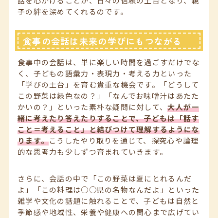
話を心がけることが、日々の信頼の土台となり、親
子の絆を深めてくれるのです。
食事の会話は未来の学びにもつながる
食事中の会話は、単に楽しい時間を過ごすだけでな
く、子どもの語彙力・表現力・考える力といった
「学びの土台」を育む貴重な機会です。「どうして
この野菜は緑色なの？」「なんでお味噌汁はあたた
かいの？」といった素朴な疑問に対して、
大人が一
緒に考えたり答えたりすることで、子どもは「話す
こと＝考えること」と結びつけて理解するようにな
ります。
こうしたやり取りを通じて、探究心や論理
的な思考力も少しずつ育まれていきます。
さらに、会話の中で「この野菜は夏にとれるんだ
よ」「この料理は○○県の名物なんだよ」といった
雑学や文化の話題に触れることで、子どもは自然と
季節感や地域性、栄養や健康への関心まで広げてい