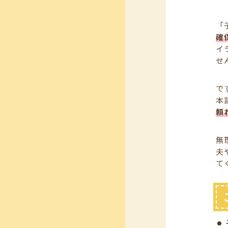
「
確
イ
せ
で
本
頼
無
夫
て