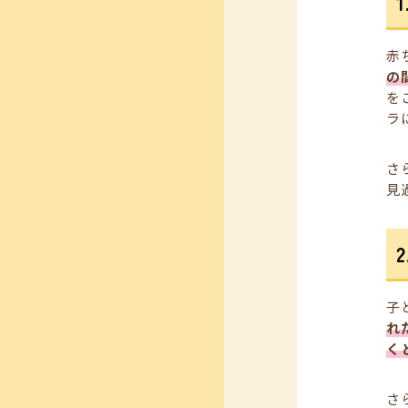
赤
の
を
ラ
さ
見
子
れ
く
さ