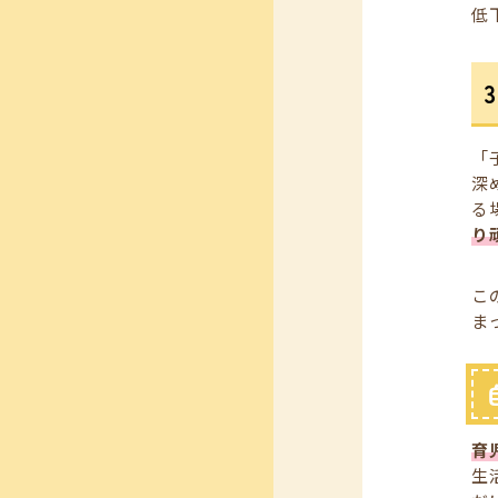
低
「
深
る
り
こ
ま
育
生