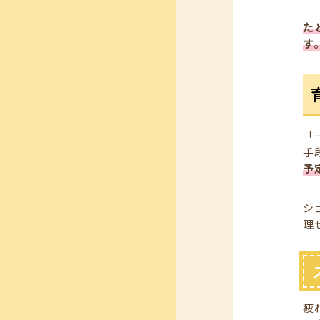
た
す
「
手
予
シ
理
疲