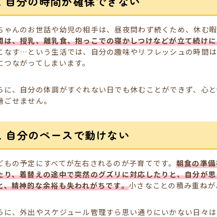
1. 自分の時間が確保できない
ちゃんのお世話や幼児の相手は、昼夜問わず続くため、休む
間は、授乳、離乳食、抱っこでの寝かしつけなどが立て続けに
こなす…という生活では、自分の趣味やリフレッシュの時間
につながってしまいます。
らに、自分の体調がすぐれない日でも休むことができず、心と
過ごせません。
2. 自分のペースで動けない
どもの予定にすべてが左右されるのが子育てです。
朝食の準備
たり、着替えの途中で突然のグズリに対応したりと、自分が思
と、精神的な余裕も失われがちです。
小さなことの積み重ねが
らに、外出やスケジュール管理すら思い通りにいかない日々は