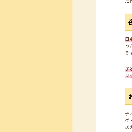
だ
日
っ
き
子
リ
子
グ
あ