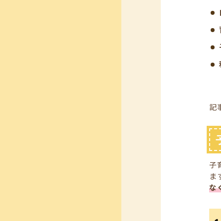
記
子
ま
な