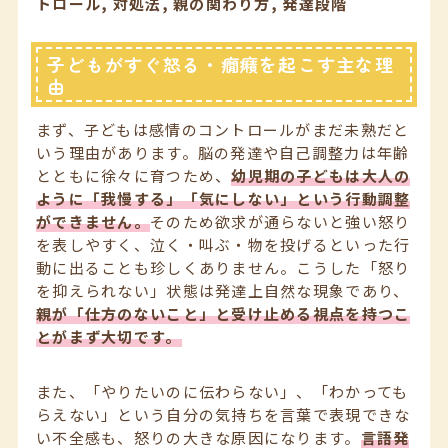
トロール, 対処法, 親の関わり方, 発達段階
子どもがすぐ怒る・癇癪を起こす主な理
由
まず、子どもは感情のコントロールがまだ未熟だと
いう理由があります。脳の発達や自己調整力は年齢
とともに徐々に育つため、
幼児期の子どもは大人の
ように「我慢する」「気にしない」という行動調整
ができません。
そのため欲求が通らないと強い怒り
を表しやすく、泣く・叫ぶ・物を投げるといった行
動に出ることも珍しくありません。こうした「怒り
を抑えられない」状態は発達上自然な現象であり、
親が「仕方のないこと」と受け止める視点を持つこ
とがまず大切です。
また、「やりたいのに伝わらない」、「わかっても
らえない」という自分の気持ちを言葉で表現できな
い不全感も、怒りの大きな原因になります。
言語発