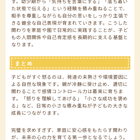
す。幼少期から「気持ちを言葉にする」「落ち着い
た状態で伝える」という経験を積み重ねることで、
相手を尊重しながらも自分の思いをしっかり主張で
きる健全な自己表現が育まれていきます。こうした
関わりを家庭や園で日常的に実践することが、子ど
もの人間関係や自己肯定感を長期的に支える基盤と
なります。
まとめ
子どもがすぐ怒るのは、発達の未熟さや環境要因に
よる自然な現象です。親が冷静に受け止め、適切に
関わることで感情コントロール力は着実に育ちま
す。「怒りを理解してあげる」「小さな成功を褒め
る」など、日常の小さな積み重ねが子どもの大きな
成長につながります。
完璧を求めすぎず、家庭に安心感をもたらす関わり
が、未来の心の力を育てる第一歩となるでしょう。